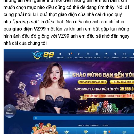
những anh em game thủ mới đến những anh em tân binh, khi
muốn chọn mục nào đều cũng có thể dễ dàng tìm thấy. Nói đi
cũng phải nói lại, quả thật giao diện của nhà cái được quý
như
“gương mặt”
là điều thật. Nên nếu như anh em chỉ nhìn
qua
giao diện VZ99
một lần và khi anh em bắt gặp lại những
hình ảnh đâu đó giống với VZ99 anh em đều sẽ nhớ đến ngay
nhà cái của chúng tôi.