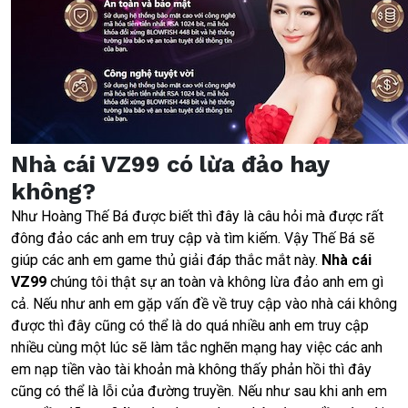
Nhà cái VZ99 có lừa đảo hay
không?
Như Hoàng Thế Bá được biết thì đây là câu hỏi mà được rất
đông đảo các anh em truy cập và tìm kiếm. Vậy Thế Bá sẽ
giúp các anh em game thủ giải đáp thắc mắt này.
Nhà cái
VZ99
chúng tôi thật sự an toàn và không lừa đảo anh em gì
cả. Nếu như anh em gặp vấn đề về truy cập vào nhà cái không
được thì đây cũng có thể là do quá nhiều anh em truy cập
nhiều cùng một lúc sẽ làm tắc nghẽn mạng hay việc các anh
em nạp tiền vào tài khoản mà không thấy phản hồi thì đây
cũng có thể là lỗi của đường truyền. Nếu như sau khi anh em