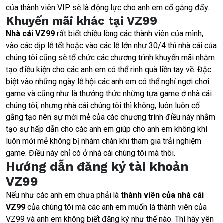
của thành viên VIP sẽ là động lực cho anh em cố gắng đấy.
Khuyến mãi khác tại VZ99
Nhà cái VZ99
rất biết chiều lòng các thành viên của mình,
vào các dịp lễ tết hoặc vào các lễ lớn như 30/4 thì nhà cái của
chúng tôi cũng sẽ tổ chức các chương trình khuyến mãi nhằm
tạo điều kiện cho các anh em có thể rinh quà liền tay về. Đặc
biệt vào những ngày lễ hội các anh em có thể nghỉ ngơi chơi
game và cũng như là thưởng thức những tựa game ở nhà cái
chúng tôi, nhưng nhà cái chúng tôi thì không, luôn luôn cố
gắng tạo nên sự mới mẻ của các chương trình điều này nhằm
tạo sự hấp dẫn cho các anh em giúp cho anh em không khí
luôn mới mẻ không bị nhàm chán khi tham gia trải nghiệm
game. Điều này chỉ có ở nhà cái chúng tôi mà thôi.
Hướng dẫn đăng ký tài khoản
VZ99
Nếu như các anh em chưa phải là
thành viên của nhà cái
VZ99
của chúng tôi mà các anh em muốn là thành viên của
VZ99 và anh em không biết đăng ký như thế nào. Thì hãy yên