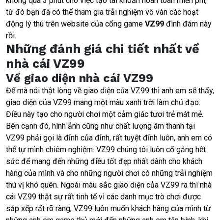
không quá 3 phút cho việc tạo tài khoản hoàn toàn miễn phí,
từ đó bạn đã có thể tham gia trải nghiệm vô vàn các hoạt
động lý thú trên website của cổng game
VZ99
đình đám này
rồi.
Những đánh giá chi tiết nhất về
nhà cái VZ99
Về giao diện nhà cái VZ99
Để mà nói thật lòng về giao diện của VZ99 thì anh em sẽ thấy,
giao diện của VZ99 mang một màu xanh trời làm chủ đạo.
Điều này tạo cho người chơi một cảm giác tươi trẻ mát mẻ.
Bên cạnh đó, hình ảnh cũng như chất lượng âm thanh tại
VZ99 phải gọi là đỉnh của đỉnh, rất tuyệt đỉnh luôn, anh em có
thể tự mình chiêm nghiệm. VZ99 chúng tôi luôn cố gắng hết
sức để mang đến những điều tốt đẹp nhất dành cho khách
hàng của mình và cho những người chơi có những trải nghiệm
thú vị khó quên. Ngoài màu sắc giao diện của VZ99 ra thì nhà
cái VZ99 thật sự rất tinh tế vì các danh mục trò chơi được
sắp xếp rất rõ ràng, VZ99 luôn muốn khách hàng của mình từ