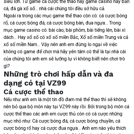
siêu lớn. Từ game cá cược thể thao hay game casino hay bắn
cá, đá gà xổ số… nhà cái chúng tôi đều sở hữu cả.
Ngoài ra trong các mục game thể thao còn có: cá cược bóng
rổ, cá cược bóng đá, cá cược bóng bàn, đua ngựa… Trong
mục game casino có: bài cào, bài phỏm, bài tiếng lên, bài xì
dách… Hay xổ số có xổ số miền Bắc, Xổ số miền Trung và cả
xổ số miền Nam… Vậy nên anh em đừng lo ngại về việc
không có game để chơi mà hãy yên tâm có thể là tại nhà cái
của chúng tôi anh em sẽ lưỡng lự vì không biết nên chơi trò
gì?
Những trò chơi hấp dẫn và đa
dạng có tại VZ99
Cá cược thể thao
Nếu như anh em là một tín đồ đam mê thể thao thì sẽ không
nên bỏ qua bộ môn này tại VZ99 này rồi. Bởi trong bộ môn cá
cược thể thao các anh em cược thủ còn có cá cược những
mục nhỏ như: Cá cược bóng đá, cá cược bóng chuyền, cá
cược bóng rổ hay cá cược đua ngựa… Anh em nào yêu thích