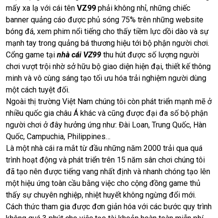
mấy xa lạ với cái tên
VZ99
phải không nhỉ, những chiếc
banner quảng cáo được phủ sóng 75% trên những website
bóng đá, xem phim nổi tiếng cho thấy tiềm lực dồi dào và sự
mạnh tay trong quảng bá thương hiệu tới bộ phận người chơi.
Cổng game tại
nhà cái VZ99
thu hút được số lượng người
chơi vượt trội nhờ sở hữu bộ giao diện hiện đại, thiết kế thông
minh và vô cùng sáng tạo tối ưu hóa trải nghiệm người dùng
một cách tuyệt đối.
Ngoài thị trường Việt Nam chúng tôi còn phát triển mạnh mẽ ở
nhiều quốc gia châu Á khác và cũng được đại đa số bộ phận
người chơi ở đây hưởng ứng như: Đài Loan, Trung Quốc, Hàn
Quốc, Campuchia, Philippines…
Là một nhà cái ra mắt từ đầu những năm 2000 trải qua quá
trình hoạt động và phát triển trên 15 năm sân chơi chúng tôi
đã tạo nên được tiếng vang nhất định và nhanh chóng tạo lên
một hiệu ứng toàn cầu bằng việc cho cộng đồng game thủ
thấy sự chuyên nghiệp, nhiệt huyết không ngừng đổi mới.
Cách thức tham gia được đơn giản hóa với các bước quy trình