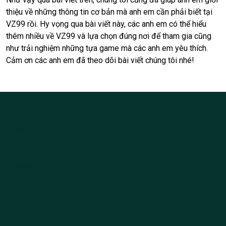
thiệu về những thông tin cơ bản mà anh em cần phải biết tại
VZ99 rồi. Hy vọng qua bài viết này, các anh em có thể hiểu
thêm nhiều về VZ99 và lựa chọn đúng nơi để tham gia cũng
như trải nghiệm những tựa game mà các anh em yêu thích.
Cảm ơn các anh em đã theo dõi bài viết chúng tôi nhé!
5882.net
5885.net
oyinolanrewaju.com
ip8509.net
esohabannk.org
hodientu24h.com
imhang24h.com
4hcongnghe.net
uahangthucungaz.com
aovevetthuong.com
huocbomau.com
623max.com
s999.org
ownvn.com
huhungrealty.com
annhagiaresaigon.com
krainebellemarry.com
ayosboys.com
hopcongkien.net
e111.net
m-520.com
enangviet.net
v11.net
zeanasice.com
ong288.com