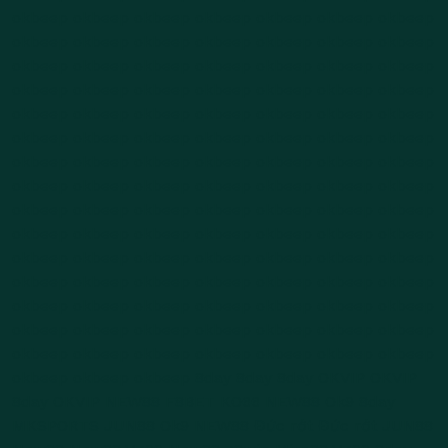
okbeep
okbeep
okbeep
okbeep
okbeep
okbeep
okbeep
okbeep
okbeep
okbeep
okbeep
okbeep
okbeep
okbeep
okbeep
okbeep
okbeep
okbeep
okbeep
okbeep
okbeep
okbeep
okbeep
okbeep
okbeep
okbeep
okbeep
okbeep
okbeep
okbeep
okbeep
okbeep
okbeep
okbeep
okbeep
okbeep
okbeep
okbeep
okbeep
okbeep
okbeep
okbeep
okbeep
okbeep
okbeep
okbeep
okbeep
okbeep
okbeep
okbeep
okbeep
okbeep
okbeep
okbeep
okbeep
okbeep
okbeep
okbeep
okbeep
okbeep
okbeep
okbeep
okbeep
okbeep
okbeep
okbeep
okbeep
okbeep
okbeep
okbeep
okbeep
okbeep
okbeep
okbeep
okbeep
okbeep
okbeep
okbeep
okbeep
okbeep
okbeep
okbeep
okbeep
okbeep
okbeep
okbeep
okbeep
okbeep
okbeep
okbeep
okbeep
okbeep
okbeep
okbeep
okbeep
okbeep
okbeep
okbeep
okbeep
okbeep
okbeep
okbeep
okbeep
okbeep
okbeep
okbeep
okbeep
okbeep
8day
8day
8day
OKVIP
OKVIP
8day
OKVIP
NEW88
F8BET
KO66
NEW88
Ok9
8day
MKSPORTS
JUN88
Ok9
NEW88
Đức rớt
Đức rớt
JUN88