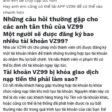
anh em để truy cập tốt hơn
Hay anh em cũng có thể tải APP VZ99 để có thể vào
nhanh hơn
Những câu hỏi thường gặp cho
các anh tân thủ của VZ99
Một người sẽ được đăng ký bao
nhiêu tài khoản VZ99?
Nhà cái VZ99 chỉ cho phép mỗi thành viên chỉ được đăng ký
một tài khoản nhằm để tránh những trường hợp tạo tài khoản
ảo nhằm thu lợi bất chính. Và nếu thành viên vi phạm thì có
thể bị đình chỉ tài khoản ngay lập tức.
Tài khoản VZ99 bị khóa giao dịch
nạp tiền thì phải làm sao?
Có rất nhiều khách hàng gặp trường hợp tài khoản bị khóa
chức năng nạp tiền khi mới tạo tài khoản. Nguyên nhân này có
thể là do việc các khách hàng trùng Họ Tên với tài khoản khác,
hoặc cũng có thể là hệ thống đã phát hiện được ra sự bất
thường nào đó trong quá trình tạo tài khoản của các bạn. Để