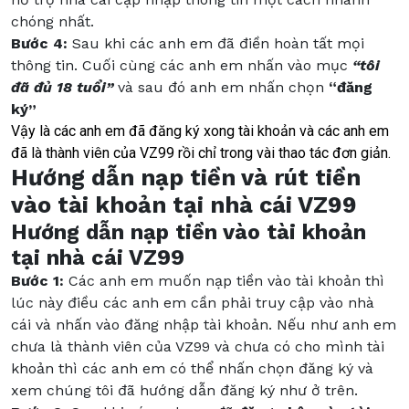
chóng nhất.
Bước 4:
Sau khi các anh em đã điền hoàn tất mọi
thông tin. Cuối cùng các anh em nhấn vào mục
“tôi
đã đủ 18 tuổi”
và sau đó anh em nhấn chọn
“đăng
ký”
Vậy là các anh em đã đăng ký xong tài khoản và các anh em
đã là thành viên của VZ99 rồi chỉ trong vài thao tác đơn giản.
Hướng dẫn nạp tiền và rút tiền
vào tài khoản tại nhà cái VZ99
Hướng dẫn nạp tiền vào tài khoản
tại nhà cái VZ99
Bước 1:
Các anh em muốn nạp tiền vào tài khoản thì
lúc này điều các anh em cần phải truy cập vào nhà
cái và nhấn vào đăng nhập tài khoản. Nếu như anh em
chưa là thành viên của VZ99 và chưa có cho mình tài
khoản thì các anh em có thể nhấn chọn đăng ký và
xem chúng tôi đã hướng dẫn đăng ký như ở trên.