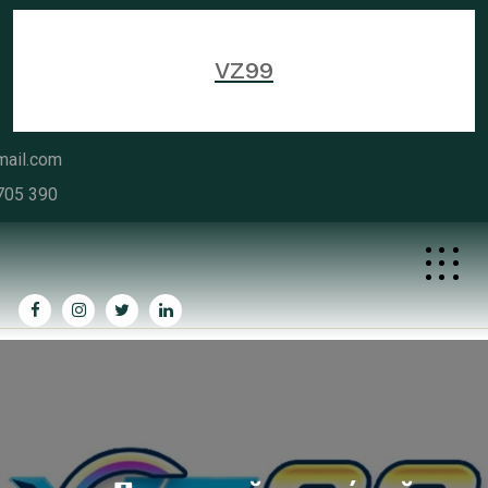
Skip
to
content
VZ99
mail.com
705 390